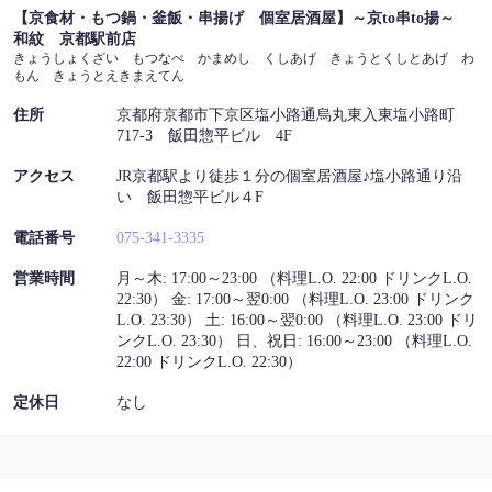
【京食材・もつ鍋・釜飯・串揚げ 個室居酒屋】～京to串to揚～
和紋 京都駅前店
アクセス | 【京食材・もつ鍋・釜飯・串揚げ 個室居酒
きょうしょくざい もつなべ かまめし くしあげ きょうとくしとあげ わ
屋】～京to串to揚～ 和紋 京都駅前店
もん きょうとえきまえてん
京都府京都市下京区塩小路通烏丸東入東塩小路町717-3 飯田惣平ビ
住所
京都府京都市下京区塩小路通烏丸東入東塩小路町
ル 4F
717-3 飯田惣平ビル 4F
https://wamon-kyotoekimae.owst.jp/map
アクセス
JR京都駅より徒歩１分の個室居酒屋♪塩小路通り沿
お店情報をコピー
い 飯田惣平ビル４F
電話番号
075-341-3335
営業時間
月～木: 17:00～23:00 （料理L.O. 22:00 ドリンクL.O.
22:30） 金: 17:00～翌0:00 （料理L.O. 23:00 ドリンク
L.O. 23:30） 土: 16:00～翌0:00 （料理L.O. 23:00 ドリ
ンクL.O. 23:30） 日、祝日: 16:00～23:00 （料理L.O.
閉じる
22:00 ドリンクL.O. 22:30）
定休日
なし