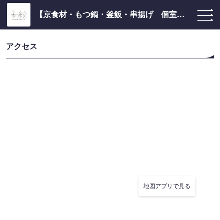
【京食材・もつ鍋・釜飯・串揚げ 個室居酒屋】～京to串to揚～ 和紋 京都駅前店
アクセス
地図アプリで見る
この店舗情報をシェアする